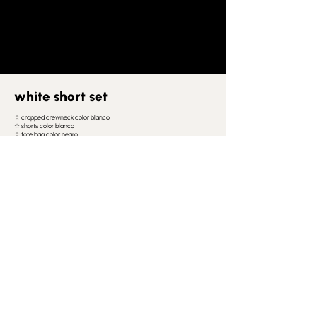
white short set
☆ cropped crewneck color blanco
☆ shorts color blanco
☆ tote bag color negro
☆ frase: ‘no todo está en la mente.’ //
‘todo está en cómo piensas.’
TALLAS DISPONIBLES:
S M L
Q630
shop now
SIZE CHART